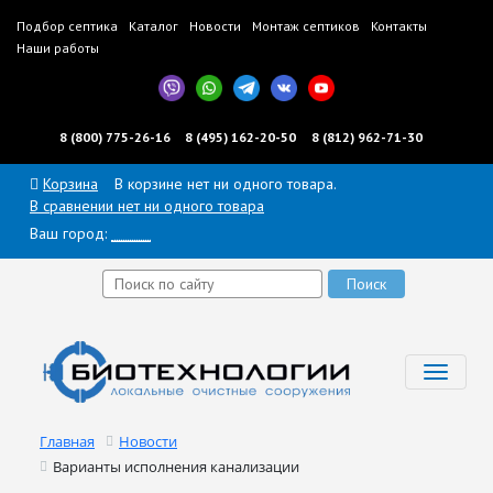
Подбор септика
Каталог
Новости
Монтаж септиков
Контакты
Наши работы
8 (800) 775-26-16
8 (495) 162-20-50
8 (812) 962-71-30
Корзина
В корзине нет ни одного товара.
В сравнении нет ни одного товара
Ваш город:
______
Toggl
navig
Главная
Новости
Варианты исполнения канализации