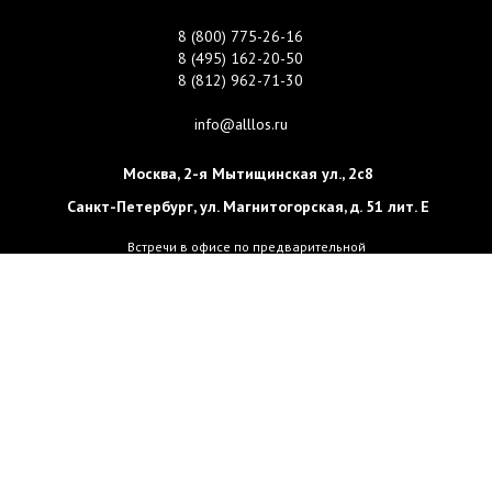
8 (800) 775-26-16
8 (495) 162-20-50
8 (812) 962-71-30
info@alllos.ru
Москва
,
2-я Мытищинская ул., 2с8
Санкт-Петербург
,
ул. Магнитогорская, д. 51 лит. Е
Встречи в офисе по предварительной
договоренности
Наличный и безналичный расчет
.
© Биотехнологии, 2008 - 2026. Все права защищены