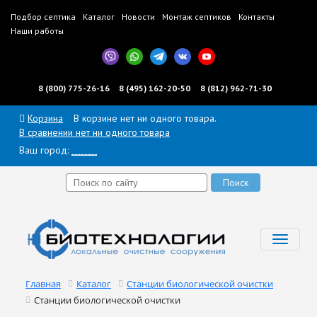
Подбор септика
Каталог
Новости
Монтаж септиков
Контакты
Наши работы
8 (800) 775-26-16
8 (495) 162-20-50
8 (812) 962-71-30
Корзина
В корзине нет ни одного товара.
В сравнении нет ни одного товара
Ваш город:
______
Toggl
navig
Главная
Каталог
Станции биологической очистки
Станции биологической очистки