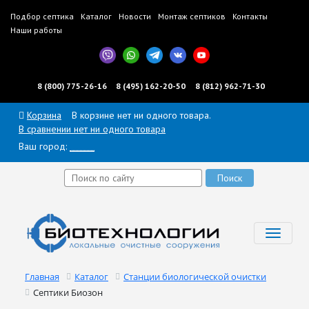
Подбор септика
Каталог
Новости
Монтаж септиков
Контакты
Наши работы
8 (800) 775-26-16
8 (495) 162-20-50
8 (812) 962-71-30
Корзина
В корзине нет ни одного товара.
В сравнении нет ни одного товара
Ваш город:
______
Toggl
navig
Главная
Каталог
Станции биологической очистки
Септики Биозон