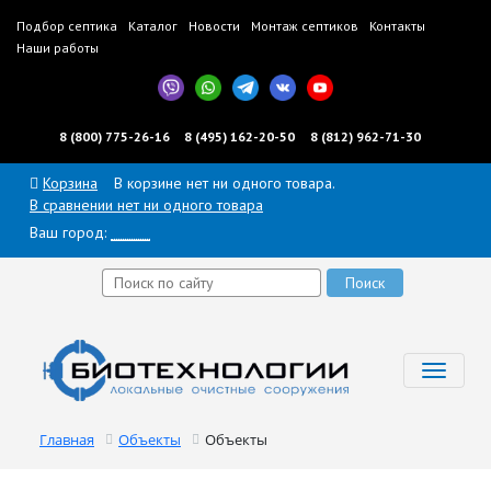
Подбор септика
Каталог
Новости
Монтаж септиков
Контакты
Наши работы
8 (800) 775-26-16
8 (495) 162-20-50
8 (812) 962-71-30
Корзина
В корзине нет ни одного товара.
В сравнении нет ни одного товара
Ваш город:
______
Toggl
navig
Главная
Объекты
Объекты