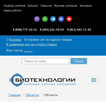
Подбор септика
Каталог
Новости
Монтаж септиков
Контакты
Наши работы
8 (800) 775-26-16
8 (495) 162-20-50
8 (812) 962-71-30
Корзина
В корзине нет ни одного товара.
В сравнении нет ни одного товара
Ваш город:
______
Toggl
navig
Главная
Объекты
Объекты