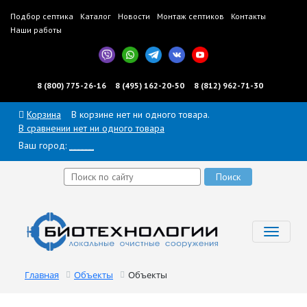
Подбор септика
Каталог
Новости
Монтаж септиков
Контакты
Наши работы
8 (800) 775-26-16
8 (495) 162-20-50
8 (812) 962-71-30
Корзина
В корзине нет ни одного товара.
В сравнении нет ни одного товара
Ваш город:
______
Toggl
navig
Главная
Объекты
Объекты