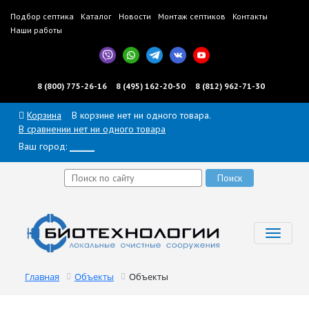
Подбор септика
Каталог
Новости
Монтаж септиков
Контакты
Наши работы
8 (800) 775-26-16
8 (495) 162-20-50
8 (812) 962-71-30
Корзина
В корзине нет ни одного товара.
В сравнении нет ни одного товара
Ваш город:
______
Toggl
navig
Главная
Объекты
Объекты