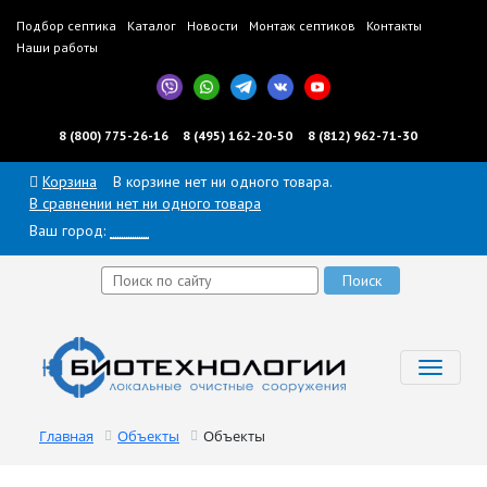
Подбор септика
Каталог
Новости
Монтаж септиков
Контакты
Наши работы
8 (800) 775-26-16
8 (495) 162-20-50
8 (812) 962-71-30
Корзина
В корзине нет ни одного товара.
В сравнении нет ни одного товара
Ваш город:
______
Toggl
navig
Главная
Объекты
Объекты