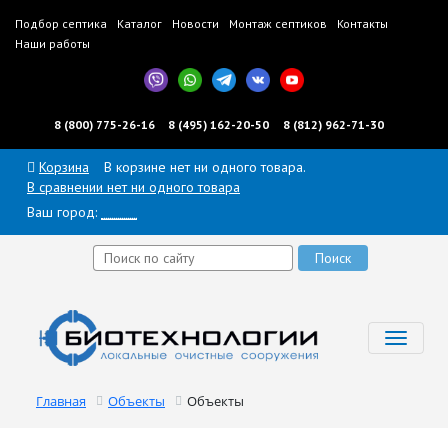
Подбор септика
Каталог
Новости
Монтаж септиков
Контакты
Наши работы
8 (800) 775-26-16
8 (495) 162-20-50
8 (812) 962-71-30
Корзина
В корзине нет ни одного товара.
В сравнении нет ни одного товара
Ваш город:
______
Toggl
navig
Главная
Объекты
Объекты