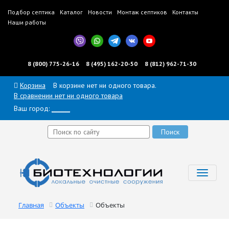
Подбор септика
Каталог
Новости
Монтаж септиков
Контакты
Наши работы
8 (800) 775-26-16
8 (495) 162-20-50
8 (812) 962-71-30
Корзина
В корзине нет ни одного товара.
В сравнении нет ни одного товара
Ваш город:
______
Toggl
navig
Главная
Объекты
Объекты