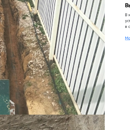
В
В 
ус
в 
Мо