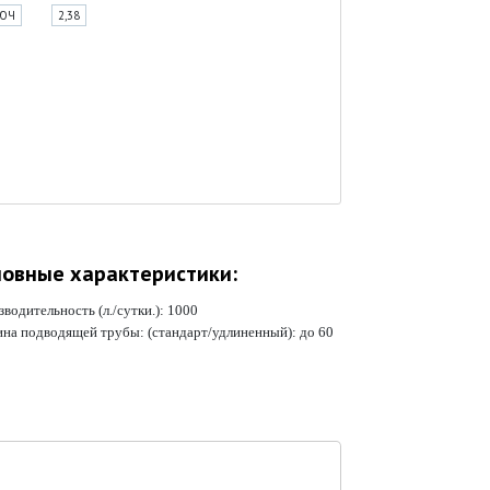
ЛЮЧ
2,38
овные характеристики:
водительность (л./сутки.):
1000
ина подводящей трубы: (стандарт/удлиненный):
до 60