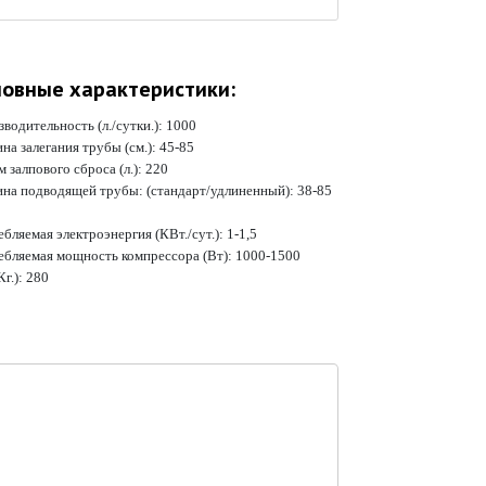
овные характеристики:
водительность (л./сутки.):
1000
на залегания трубы (см.):
45-85
 залпового сброса (л.):
220
ина подводящей трубы: (стандарт/удлиненный):
38-85
бляемая электроэнергия (КВт./сут.):
1-1,5
ебляемая мощность компрессора (Вт):
1000-1500
Кг.):
280