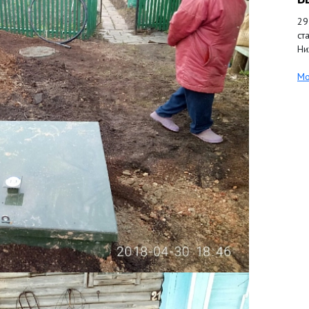
29
ст
Ни
Мо