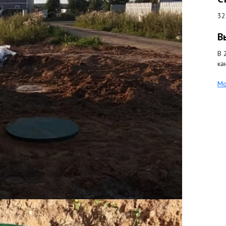
32
В
В 
ка
Мо