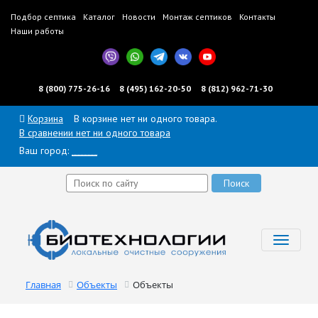
Подбор септика
Каталог
Новости
Монтаж септиков
Контакты
Наши работы
8 (800) 775-26-16
8 (495) 162-20-50
8 (812) 962-71-30
Корзина
В корзине нет ни одного товара.
В сравнении нет ни одного товара
Ваш город:
______
Toggl
navig
Главная
Объекты
Объекты