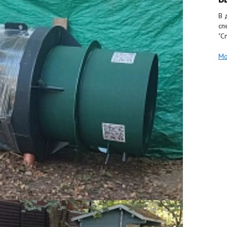
В 
сп
"С
Мо