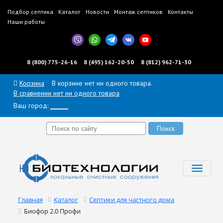
Подбор септика
Каталог
Новости
Монтаж септиков
Контакты
Наши работы
8 (800) 775-26-16
8 (495) 162-20-50
8 (812) 962-71-30
Корзина
В корзине нет ни одного товара.
В сравнении нет ни одного товара
Ваш город:
______
Toggl
navig
Главная
Каталог
Септики для частного дома
Биофор 2.0 Профи