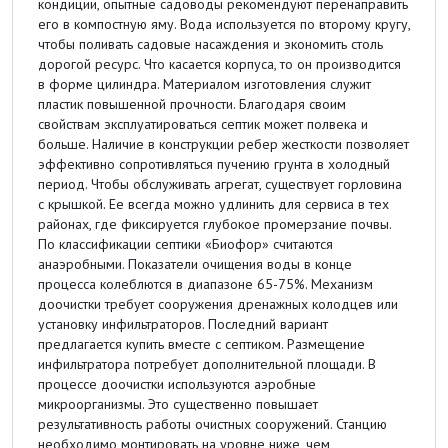
кондиции, опытные садоводы рекомендуют перенаправить
его в компостную яму. Вода используется по второму кругу,
чтобы поливать садовые насаждения и экономить столь
дорогой ресурс. Что касается корпуса, то он производится
в форме цилиндра. Материалом изготовления служит
пластик повышенной прочности. Благодаря своим
свойствам эксплуатироваться септик может полвека и
больше. Наличие в конструкции ребер жесткости позволяет
эффективно сопротивляться пучению грунта в холодный
период. Чтобы обслуживать агрегат, существует горловина
с крышкой. Ее всегда можно удлинить для сервиса в тех
районах, где фиксируется глубокое промерзание почвы.
По классификации септики «Биофор» считаются
анаэробными. Показатели очищения воды в конце
процесса колеблются в диапазоне 65-75%. Механизм
доочистки требует сооружения дренажных колодцев или
установку инфильтраторов. Последний вариант
предлагается купить вместе с септиком. Размещение
инфильтратора потребует дополнительной площади. В
процессе доочистки используются аэробные
микроорганизмы. Это существенно повышает
результативность работы очистных сооружений. Станцию
необходимо монтировать на уровне ниже, чем