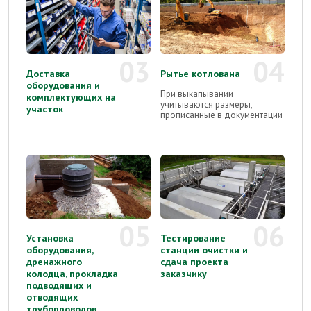
03
04
Доставка
Рытье котлована
оборудования и
При выкапывании
комплектующих на
учитываются размеры,
участок
прописанные в документации
05
06
Установка
Тестирование
оборудования,
станции очистки и
дренажного
сдача проекта
колодца, прокладка
заказчику
подводящих и
отводящих
трубопроводов