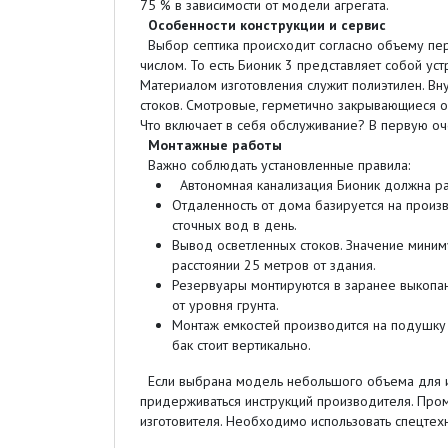
75 % в зависимости от модели агрегата.
Особенности конструкции и сервис
Выбор септика происходит согласно объему пер
числом. То есть Бионик 3 представляет собой ус
Материалом изготовления служит полиэтилен. Вн
стоков. Смотровые, герметично закрывающиеся ок
Что включает в себя обслуживание? В первую оч
Монтажные работы
Важно соблюдать установленные правила:
Автономная канализация Бионик должна рас
Отдаленность от дома базируется на произ
сточных вод в день.
Вывод осветленных стоков. Значение миним
расстоянии 25 метров от здания.
Резервуары монтируются в заранее выкопанн
от уровня грунта.
Монтаж емкостей производится на подушку 
бак стоит вертикально.
Если выбрана модель небольшого объема для ис
придерживаться инструкций производителя. Про
изготовителя. Необходимо использовать спецтех