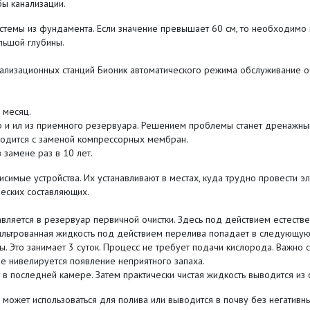
бы канализации.
темы из фундамента. Если значение превышает 60 см, то необходимо 
льшой глубины.
лизационных станций Бионик автоматического режима обслуживание о
 месяц.
р и ил из приемного резервуара. Решением проблемы станет дренажный
водится с заменой компрессорных мембран.
замене раз в 10 лет.
мые устройства. Их устанавливают в местах, куда трудно провести эл
еских составляющих.
ляется в резервуар первичной очистки. Здесь под действием естестве
льтрованная жидкость под действием перелива попадает в следующую е
 Это занимает 3 суток. Процесс не требует подачи кислорода. Важно с
е нивелируется появление неприятного запаха.
 последней камере. Затем практически чистая жидкость выводится из с
может использоваться для полива или выводится в почву без негативны