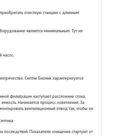
приобретать очистную станцию с длинным
борудование является минимальным. Тут не
 насос.
ектричество. Септик Бионик характеризуется
нной фильтрации наступает расслоение стока.
мкость. Начинается процесс осветления. За
монтировать вентиляционный отвод так, чтобы он
ептика.
х последствий. Показатели очищения стартуют от