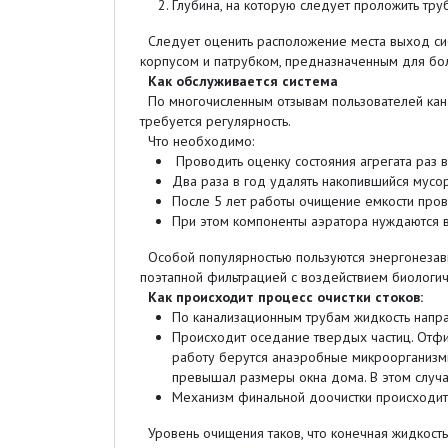
Глубина, на которую следует проложить тру
Следует оценить расположение места выход сис
корпусом и патрубком, предназначенным для бо
Как обслуживается система
По многочисленным отзывам пользователей кана
требуется регулярность.
Что необходимо:
Проводить оценку состояния агрегата раз в
Два раза в год удалять накопившийся мусо
После 5 лет работы очищение емкости про
При этом компоненты аэратора нуждаются в 
Особой популярностью пользуются энергонезависи
поэтапной фильтрацией с воздействием биологич
Как происходит процесс очистки стоков:
По канализационным трубам жидкость направ
Происходит оседание твердых частиц. Отфи
работу берутся анаэробные микроорганизмы.
превышал размеры окна дома. В этом случа
Механизм финальной доочистки происходит в
Уровень очищения таков, что конечная жидкость 