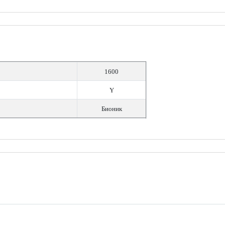
1600
Y
Бионик