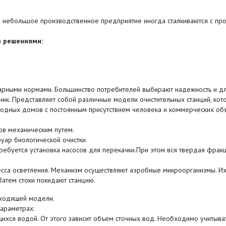
ебольшое производственное предприятие иногда сталкиваются с проб
я решениями:
рными нормами. Большинство потребителей выбирают надежность и дли
ик. Представляет собой различные модели очистительных станций, ко
родных домов с постоянным присутствием человека и коммерческих объ
ов механическим путем.
уар биологической очистки.
ребуется установка насосов для перекачки.При этом вся твердая фрак
сса осветления. Механизм осуществляют аэробные микроорганизмы. Их
Затем стоки покидают станцию.
ходящей модели.
араметрах:
хся водой. От этого зависит объем сточных вод. Необходимо учитыват