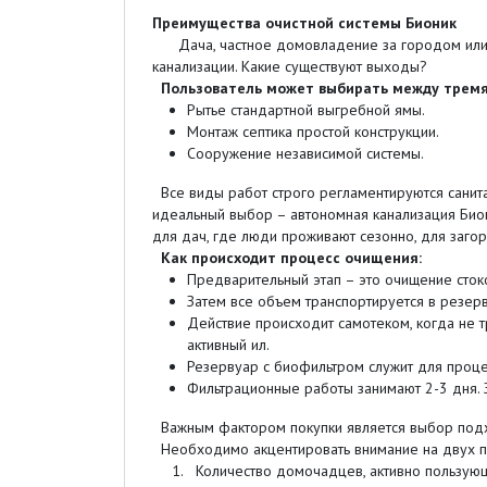
Преимущества очистной системы Бионик
Дача, частное домовладение за городом или н
канализации. Какие существуют выходы?
Пользователь может выбирать между трем
Рытье стандартной выгребной ямы.
Монтаж септика простой конструкции.
Сооружение независимой системы.
Все виды работ строго регламентируются санита
идеальный выбор – автономная канализация Бион
для дач, где люди проживают сезонно, для заго
Как происходит процесс очищения:
Предварительный этап – это очищение сток
Затем все объем транспортируется в резерв
Действие происходит самотеком, когда не т
активный ил.
Резервуар с биофильтром служит для проце
Фильтрационные работы занимают 2-3 дня. 
Важным фактором покупки является выбор под
Необходимо акцентировать внимание на двух п
Количество домочадцев, активно пользующи