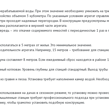
ерабатываемой воды. При этом значение необходимо умножить на три
тройство объемом 3 кубометра. По указанным условиям агрегат справляе
утри проходят надежные перегородки. В конструкции предусмотрены м
на располагаются в верхней части агрегата.
ередь – это откачке содержимого емкостей с периодичностью 1 раз в 
полагаться в 5 метрах от жилья. Это минимальное значение.
водительности агрегата. Например, 15 метров – требование для станци
ума составляет 8 метров. Если ежедневный сброс находится в районе
ый котлован. Уровень глубины для станций стандартный. Выход трубы 
из гравия и песка. Установка требует наполнения камер водой. Необх
пользования на дачах в сезонном режиме, то установку можно провес
мышленные станции требуют профессионального подхода при установке
нику, чтобы грамотно установить подобную конструкцию.