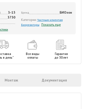
3-15
БИОзон
)
Бренд
3750
Категории:
Частным клиентам
Показать еще
Биореакторы
стики
оставка
Все виды
Гарантия
ь в день”
оплаты
до 30 лет
Монтаж
Документация