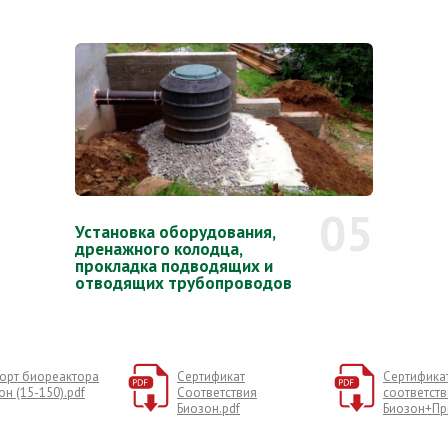
05
Установка оборудования,
дренажного колодца,
прокладка подводящих и
отводящих трубопроводов
орт биореактора
Сертификат
Сертифика
он (15-150).pdf
Соответствия
соответств
Биозон.pdf
Биозон+Пр