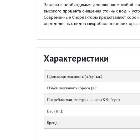
Важным и необходимым дополнением любой станц
высокого процента очищения сточных вод, и уст
Современные биореакторы представляют собой с
определенных видов микробиологических органи
Характеристики
Производительность (л./сутки.):
Объём залпового сброса (л.):
Потребляемая электроэнергия (КВт./сут.):
Вес (Кг.):
Бренд :