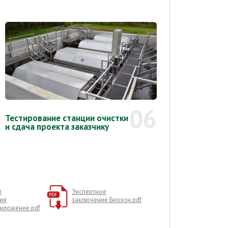
06
Тестирование станции очистки
и сдача проекта заказчику
т
Экспертное
ия
заключение Биозон.pdf
иложение.pdf