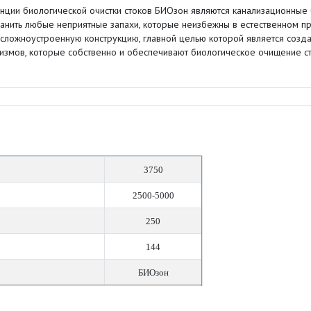
ии биологической очистки стоков БИОзон являются канализационные 
ранить любые неприятные запахи, которые неизбежны в естественном п
ложноустроенную конструкцию, главной целью которой является созда
змов, которые собственно и обеспечивают биологическое очищение с
3750
2500-5000
250
144
БИОзон