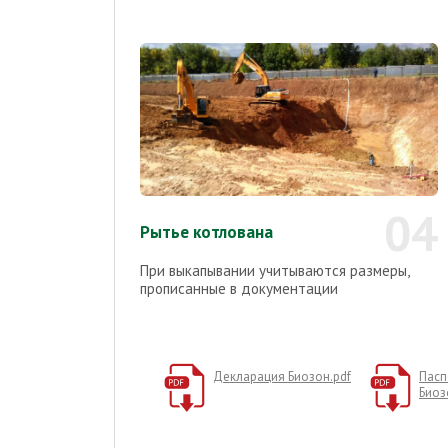
04
Рытье котлована
При выкапывании учитываются размеры,
прописанные в документации
Декларация Биозон.pdf
Пасп
Биоз