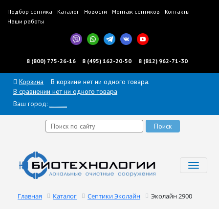
Подбор септика
Каталог
Новости
Монтаж септиков
Контакты
Наши работы
8 (800) 775-26-16
8 (495) 162-20-50
8 (812) 962-71-30
Корзина
В корзине нет ни одного товара.
В сравнении нет ни одного товара
Ваш город:
______
Toggl
navig
Главная
Каталог
Септики Эколайн
Эколайн 2900