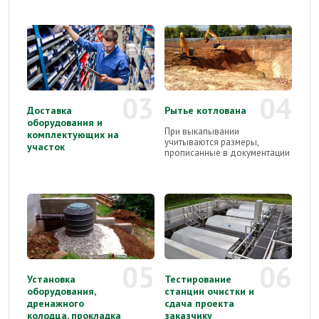
03
04
Доставка
Рытье котлована
оборудования и
При выкапывании
комплектующих на
учитываются размеры,
участок
прописанные в документации
05
06
Установка
Тестирование
оборудования,
станции очистки и
дренажного
сдача проекта
колодца, прокладка
заказчику