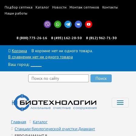
Подбор септика
Каталог
Новости
Монтаж септиков
Контакты
Наши работы
8 (800) 775-26-16
8 (495) 162-20-50
8 (812) 962-71-30
Корзина
В корзине нет ни одного товара.
В сравнении нет ни одного товара
Ваш город:
______
Toggl
navig
Главная
Каталог
Станции биологической очистки Диамант
ЕВРОДИАМАНТ 8