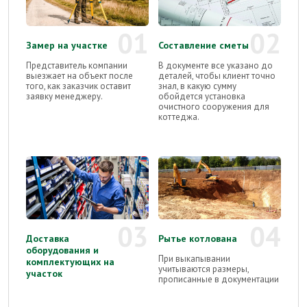
01
02
Замер на участке
Составление сметы
Представитель компании
В документе все указано до
выезжает на объект после
деталей, чтобы клиент точно
того, как заказчик оставит
знал, в какую сумму
заявку менеджеру.
обойдется установка
очистного сооружения для
коттеджа.
03
04
Доставка
Рытье котлована
оборудования и
При выкапывании
комплектующих на
учитываются размеры,
участок
прописанные в документации