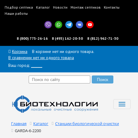
Подбор септика
Каталог
Новости
Монтаж септиков
Контакты
Наши работы
8 (800) 775-26-16
8 (495) 162-20-50
8 (812) 962-71-30
Корзина
В корзине нет ни одного товара.
В сравнении нет ни одного товара
Ваш город:
______
Toggl
navig
Главная
Каталог
Станции биологической очистки
GARDA-6-2200