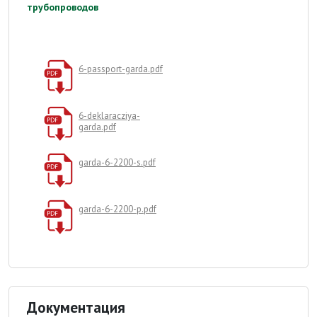
трубопроводов
6-passport-garda.pdf
6-deklaracziya-
garda.pdf
garda-6-2200-s.pdf
garda-6-2200-p.pdf
Документация