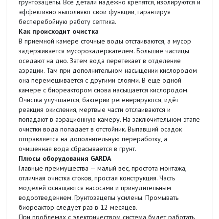
грунтозацепы. Все детали надёжно крепятся, изолируются и
эффективно выполняют свои функции, гарантируя
бесперебойную работу септика.
Как происходит очистка
В приемной камере сточные воды отстаиваются, а мусор
задерживается мусорозадержателем. Большие частицы
оседают на дно. Затем вода перетекает в отделение
аэрации. Там при дополнительном насыщении кислородом
она перемешивается с другими слоями. В ещё одной
камере с биореактором снова насыщается кислородом.
Очистка улучшается, бактерии регенерируются, идёт
реакция окисления, мертвые части отслаиваются и
попадают в аэрационную камеру. На заключительном этапе
очистки вода попадает в отстойник. Выпавший осадок
отправляется на дополнительную переработку, а
очищенная вода сбрасывается в грунт.
Плюсы оборудования GARDA
Главные преимущества — малый вес, простота монтажа,
отличная очистка стоков, простая конструкция. Часть
моделей оснащаются насосами и принудительным
водоотведением. Грунтозацепы усилены. Промывать
биореактор следует раз в 12 месяцев.
При проблемах с электричеством система будет работать,