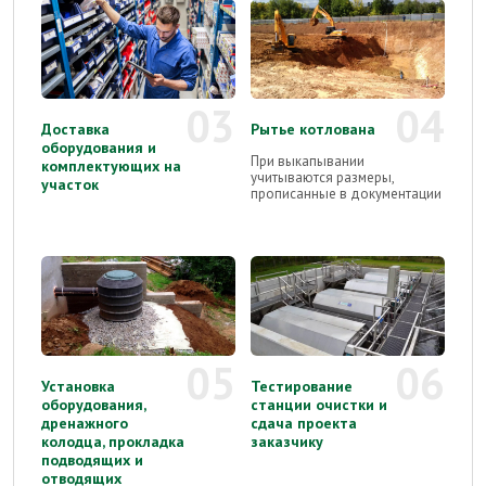
03
04
Доставка
Рытье котлована
оборудования и
При выкапывании
комплектующих на
учитываются размеры,
участок
прописанные в документации
05
06
Установка
Тестирование
оборудования,
станции очистки и
дренажного
сдача проекта
колодца, прокладка
заказчику
подводящих и
отводящих