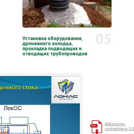
05
Установка оборудования,
дренажного колодца,
прокладка подводящих и
отводящих трубопроводов
dekloraciya-
sootvetstviya-2 (