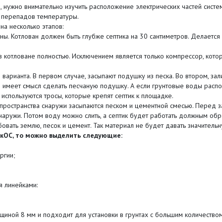
ю, нужно внимательно изучить расположение электрических частей сист
 перепадов температуры.
на несколько этапов:
ны. Котлован должен быть глубже септика на 30 сантиметров. Делается
ся в котловане полностью. Исключением является только компрессор, кот
2 варианта. В первом случае, засыпают подушку из песка. Во втором, з
о имеет смысл сделать песчаную подушку. А если грунтовые воды расп
используются тросы, которые крепят септик к площадке.
пространства снаружи засыпаются песком и цементной смесью. Перед за
наружи. Потом воду можно слить, а септик будет работать должным обр
овать землю, песок и цемент. Так материал не будет давать значительн
кОС, то можно выделить следующие:
ргии;
 линейками:
лщиной 8 мм и подходит для установки в грунтах с большим количеством