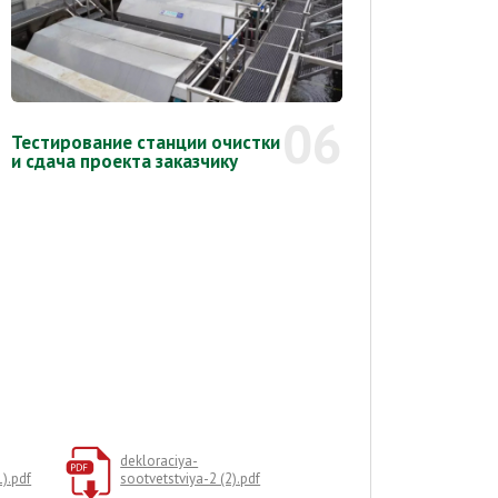
06
Тестирование станции очистки
и сдача проекта заказчику
dekloraciya-
1).pdf
sootvetstviya-2 (2).pdf