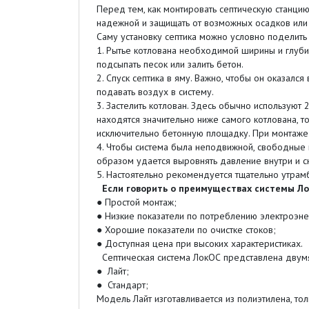
Перед тем, как монтировать септическую станци
надежной и защищать от возможных осадков или
Саму установку септика можно условно поделить 
1. Рытье котлована необходимой ширины и глуби
подсыпать песок или залить бетон.
2. Спуск септика в яму. Важно, чтобы он оказал
подавать воздух в систему.
3. Застелить котлован. Здесь обычно используют 
находятся значительно ниже самого котлована, т
исключительно бетонную площадку. При монтаже 
4. Чтобы система была неподвижной, свободные 
образом удается выровнять давление внутри и с
5. Настоятельно рекомендуется тщательно утрамб
Если говорить о преимуществах системы Ло
● Простой монтаж;
● Низкие показатели по потреблению электроэне
● Хорошие показатели по очистке стоков;
● Доступная цена при высоких характеристиках.
Септическая система ЛокОС представлена двумя
● Лайт;
● Стандарт;
Модель Лайт изготавливается из полиэтилена, то