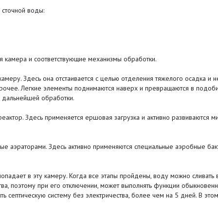
 сточной воды:
ая камера и соответствующие механизмы обработки.
амеру. Здесь она отстаивается с целью отделения тяжелого осадка и н
рочее. Легкие элементы поднимаются наверх и превращаются в подоби
 дальнейшей обработки.
еактор. Здесь применяется ершовая загрузка и активно развиваются ми
ные аэраторами. Здесь активно применяются специальные аэробные бак
попадает в эту камеру. Когда все этапы пройдены, воду можно сливать в
тва, поэтому при его отключении, может выполнять функции обыкновенно
ть септическую систему без электричества, более чем на 5 дней. В эт