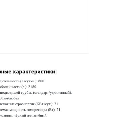
вные характеристики:
ительность (л./сутки.):
800
бочей части (л.):
2180
 подводящей трубы: (стандарт/удлиненный):
50мм/любая
емая электроэнергия (КВт./сут.):
71
яемая мощность компрессора (Вт):
71
рловины:
чёрный или зелёный