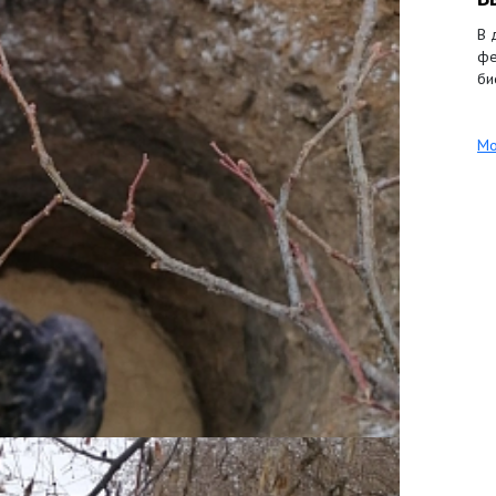
В 
фе
би
Мо