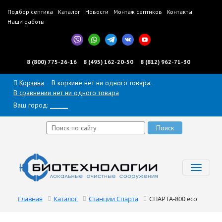
Подбор септика
Каталог
Новости
Монтаж септиков
Контакты
Наши работы
8 (800) 775-26-16
8 (495) 162-20-50
8 (812) 962-71-30
Корзина
В корзине нет ни одного товара.
В сравнении нет ни одного товара
Ваш город:
______
Toggl
navig
Главная
Каталог
Станции Спарта
СПАРТА-800 eco