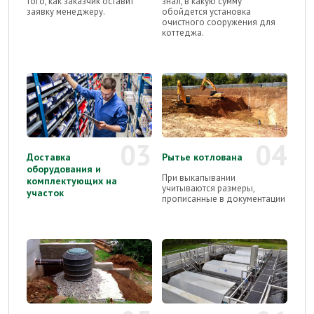
того, как заказчик оставит
знал, в какую сумму
заявку менеджеру.
обойдется установка
очистного сооружения для
коттеджа.
03
04
Доставка
Рытье котлована
оборудования и
При выкапывании
комплектующих на
учитываются размеры,
участок
прописанные в документации