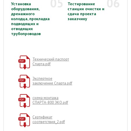
05
06
Установка
Тестирование
оборудования,
станции очистки и
дренажного
сдача проекта
колодца, прокладка
заказчику
подводящих и
отводящих
трубопроводов
Технический паспорт
Спарта.pdf
Экспертное
заключение Спарта.pdf
схема монтажа
СПАРТА-800 ЭКО.pdf
Сертификат
соответствия_2.pdf