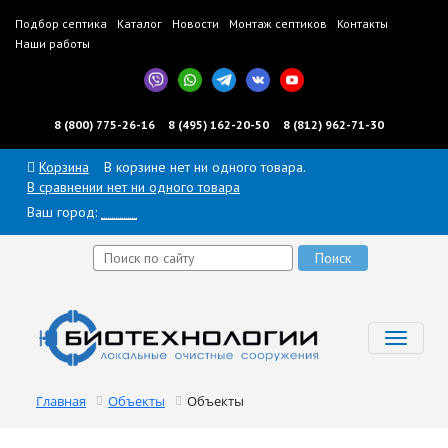
Подбор септика
Каталог
Новости
Монтаж септиков
Контакты
Наши работы
8 (800) 775-26-16
8 (495) 162-20-50
8 (812) 962-71-30
Корзина
В корзине нет ни одного товара.
В сравнении нет ни одного товара
Ваш город:
______
Toggl
navig
Главная
Объекты
Объекты