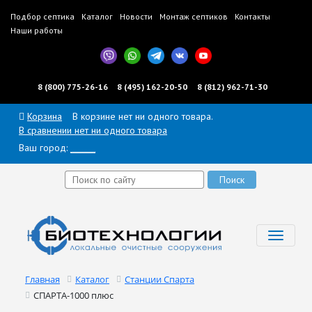
Подбор септика
Каталог
Новости
Монтаж септиков
Контакты
Наши работы
8 (800) 775-26-16
8 (495) 162-20-50
8 (812) 962-71-30
Корзина
В корзине нет ни одного товара.
В сравнении нет ни одного товара
Ваш город:
______
Toggl
navig
Главная
Каталог
Станции Спарта
СПАРТА-1000 плюс