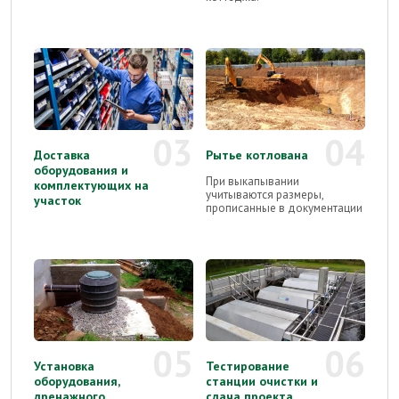
03
04
Доставка
Рытье котлована
оборудования и
При выкапывании
комплектующих на
учитываются размеры,
участок
прописанные в документации
05
06
Установка
Тестирование
оборудования,
станции очистки и
дренажного
сдача проекта