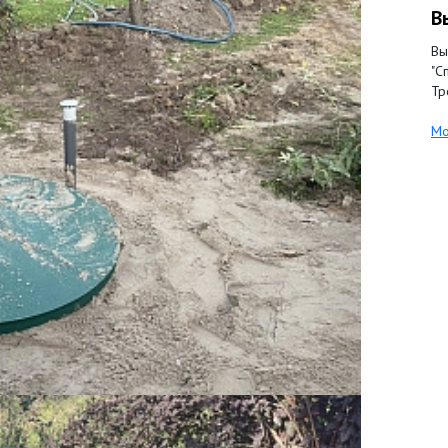
В
Вы
"С
Тр
Мо