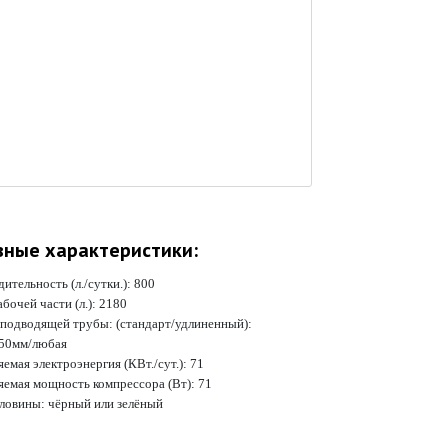
вные характеристики:
ительность (л./сутки.):
800
бочей части (л.):
2180
 подводящей трубы: (стандарт/удлиненный):
50мм/любая
емая электроэнергия (КВт./сут.):
71
яемая мощность компрессора (Вт):
71
рловины:
чёрный или зелёный