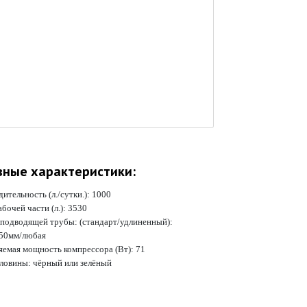
вные характеристики:
ительность (л./сутки.):
1000
бочей части (л.):
3530
 подводящей трубы: (стандарт/удлиненный):
50мм/любая
яемая мощность компрессора (Вт):
71
рловины:
чёрный или зелёный