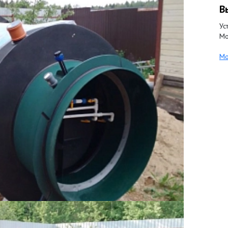
В
Ус
Мо
Мо