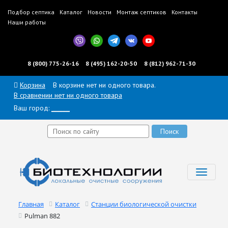
Подбор септика
Каталог
Новости
Монтаж септиков
Контакты
Наши работы
8 (800) 775-26-16
8 (495) 162-20-50
8 (812) 962-71-30
Корзина
В корзине нет ни одного товара.
В сравнении нет ни одного товара
Ваш город:
______
Toggl
navig
Главная
Каталог
Станции биологической очистки
Pulman 882