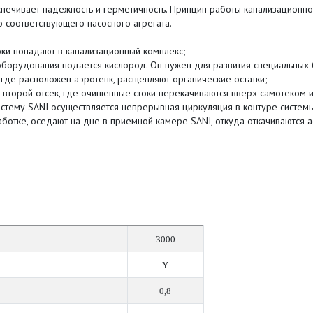
печивает надежность и герметичность. Принцип работы канализационно
о соответствующего насосного агрегата.
и попадают в канализационный комплекс;
орудования подается кислород. Он нужен для развития специальных 
де расположен аэротенк, расщепляют органические остатки;
орой отсек, где очищенные стоки перекачиваются вверх самотеком и
стему SANI осуществляется непрерывная циркуляция в контуре системы
ботке, оседают на дне в приемной камере SANI, откуда откачиваются а
3000
Y
0,8