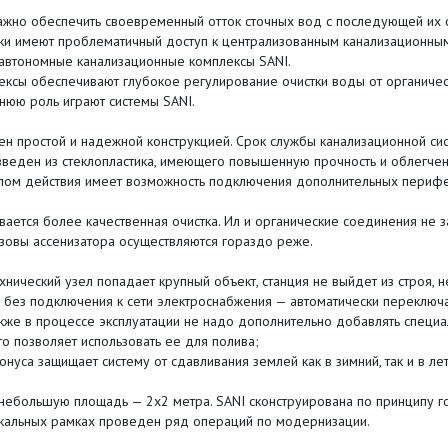
важно обеспечить своевременный отток сточных вод с последующей их 
тки имеют проблематичный доступ к централизованным канализационны
 автономные канализационные комплексы SANI.
сы обеспечивают глубокое регулирование очистки воды от органическ
нюю роль играют системы SANI.
н простой и надежной конструкцией. Срок службы канализационной сис
зведен из стеклопластика, имеющего повышенную прочность и облегчен
ом действия имеет возможность подключения дополнительных перифер
ется более качественная очистка. Ил и органические соединения не з
ызовы ассенизатора осуществляются гораздо реже.
ический узел попадает крупный объект, станция не выйдет из строя, не
 без подключения к сети электроснабжения — автоматически переключа
кже в процессе эксплуатации не надо дополнительно добавлять специа
то позволяет использовать ее для полива;
са защищает систему от сдавливания землей как в зимний, так и в лет
небольшую площадь — 2х2 метра. SANI сконструирована по принципу го
кальных рамках проведен ряд операций по модернизации.