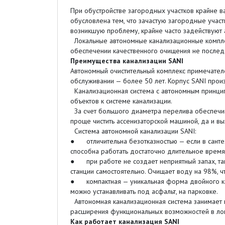
При обустройстве загородных участков крайне 
обусловлена тем, что зачастую загородные учас
возникшую проблему, крайне часто задействуют
Локальные автономные канализационные комплек
обеспечении качественного очищения не послед
Преимущества канализации SANI
Автономный очистительный комплекс примечателе
обслуживании — более 50 лет. Корпус SANI прои
Канализационная система с автономным принцип
объектов к системе канализации.
За счет большого диаметра перелива обеспечива
проще чистить ассенизаторской машиной, да и в
Система автономной канализации SANI:
● отличительна безотказностью — если в сантехн
способна работать достаточно длительное время
● при работе не создает неприятный запах, та
станции самостоятельно. Очищает воду на 98%, ч
● компактная — уникальная форма двойного кону
можно устанавливать под асфальт, на парковке.
Автономная канализационная система занимает 
расширения функциональных возможностей в ло
Как работает канализация SANI