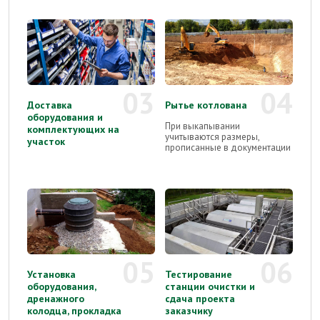
03
04
Доставка
Рытье котлована
оборудования и
При выкапывании
комплектующих на
учитываются размеры,
участок
прописанные в документации
05
06
Установка
Тестирование
оборудования,
станции очистки и
дренажного
сдача проекта
колодца, прокладка
заказчику