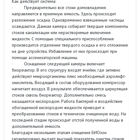
Как действует система:
· Предварительно все стоки домовладения
направляются в приемную емкость. Здесь происходит
разложение осадка. Одновременно взвешенные частицы
осаждаются. Данная камера собирает твердые компоненты
стоков канализации или нерастворимые включения
жидкости. С помощью специального приспособления
производится отделение твердого осадка и его отложение
на дне устройства. Избавление от них происходит при
помощи ассенизаторской машины.
· Оснащение следующей камеры включает
биореактор. В его структуру входят ячейки, где активно
действуют микроорганизмы плюс необходимый аэролифт-
окислитель. Входящий в состав оборудования компрессор
нагнетает воздух. В результате обеспечивается циркуляция
стоков сквозь биореактор. Дополнительно смесь
насыщается кислородом. Работа бактерий и воздействие
обогащенной кислородом жидкости приводит к
преобразованию стоков в технически очищенную воду. На
последней стадии происходит отстой полученной воды в
дополнительной емкости.
Благодаря нескольким этапам очищения БИОзон
гарантировано выдает высокий показатель очистки стоков.