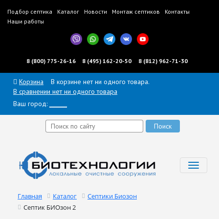
Подбор септика
Каталог
Новости
Монтаж септиков
Контакты
Наши работы
8 (800) 775-26-16
8 (495) 162-20-50
8 (812) 962-71-30
Корзина
В корзине нет ни одного товара.
В сравнении нет ни одного товара
Ваш город:
______
Toggl
navig
Главная
Каталог
Септики Биозон
Септик БИОзон 2