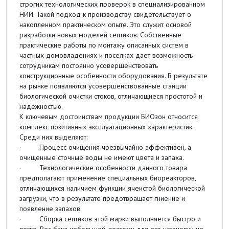
строгих технологических проверок в специализированном
НИИ. Такой подход к производству свидетельствует о
накопленном практическом опыте. Это служит основой
разработки новых моделей септиков. Собственные
практические работы по монтажу описанных систем в
частных домовладениях и поселках дает возможность
сотрудникам постоянно усовершенствовать
конструкционные особенности оборудования. В результате
на рынке появляются усовершенствованные станции
биологической очистки стоков, отличающиеся простотой и
надежностью.
К ключевым достоинствам продукции БИОзон относится
комплекс позитивных эксплуатационных характеристик.
Среди них выделяют:
· Процесс очищения чрезвычайно эффективен, а
очищенные сточные воды не имеют цвета и запаха.
· Технологические особенности данного товара
предполагают применение специальных биореакторов,
отличающихся наличием функции ячеистой биологической
загрузки, что в результате предотвращает гниение и
появление запахов.
· Сборка септиков этой марки выполняется быстро и
легко. Вес бака небольшой, поэтому для его установки не