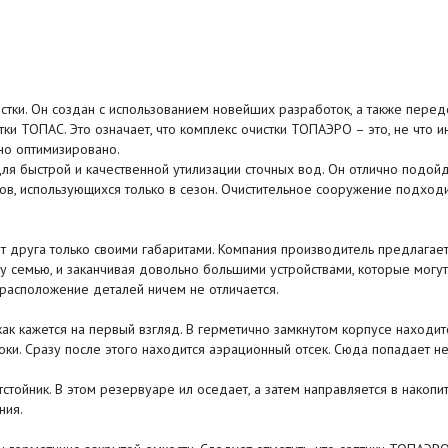
и. Он создан с использованием новейших разработок, а также передов
тки ТОПАС. Это означает, что комплекс очистки ТОПАЭРО – это, не что 
но оптимизировано.
я быстрой и качественной утилизации сточных вод. Он отлично подойд
ов, использующихся только в сезон. Очистительное сооружение подход
друга только своими габаритами. Компания производитель предлагает
у семью, и заканчивая довольно большими устройствами, которые могут
 расположение деталей ничем не отличается.
как кажется на первый взгляд. В герметично замкнутом корпусе находит
ки. Сразу после этого находится аэрационный отсек. Сюда попадает не 
тстойник. В этом резервуаре ил оседает, а затем направляется в накоп
ния.