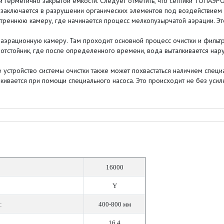
 герметично закрытой емкости. Следует отметить, что септики ТОПАЭРО
и, заключается в разрушении органических элементов под воздействием
ннюю камеру, где начинается процесс мелкопузырчатой аэрации. Это
рационную камеру. Там проходит основной процесс очистки и фильтр
тойник, где после определенного времени, вода выталкивается нару
устройство системы очистки также может похвастаться наличием специ
алкивается при помощи специального насоса. Это происходит не без усил
16000
Y
:
400-800 мм
16,4