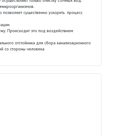
 осуществляют только очистку сточных вод.
 микроорганизмов.
 позволяет существенно ускорить процесс
ации.
жу. Происходит это под воздействием
ального отстойника для сбора канализационного
ий со стороны человека.