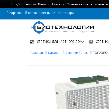
Подбор септика
Каталог
Новости
Монтаж септиков
Контакты
Корзина
В корзине нет ни одного товара.
СЕПТИКИ ДЛЯ ЧАСТНОГО ДОМА
СЕПТИКИ
Главная
Каталог
Септики Топас
TOПАЭРО 