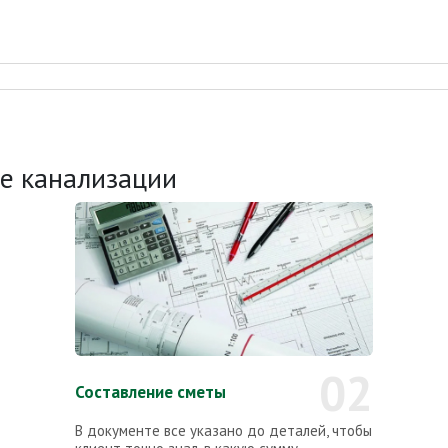
ке канализации
02
Составление сметы
В документе все указано до деталей, чтобы