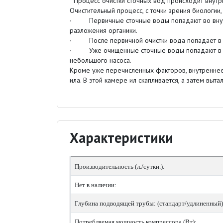
Процесс очистки сточных вод происходит внутри
Очистительный процесс, с точки зрения биологи
· Первичные сточные воды попадают во внутре
разложения органики.
· После первичной очистки вода попадает в аэ
· Уже очищенные сточные воды попадают в отс
небольшого насоса.
Кроме уже перечисленных факторов, внутреннее 
ила. В этой камере ил скапливается, а затем выт
Характеристики
Производительность (л./сутки.):
Нет в наличии:
Глубина подводящей трубы: (стандарт/удлиненный)
Потребляемая мощность компрессора (Вт):