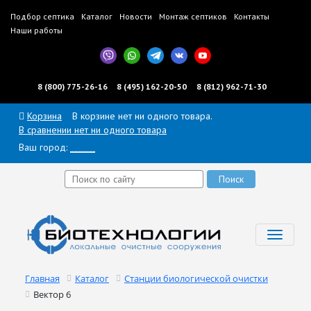
Подбор септика
Каталог
Новости
Монтаж септиков
Контакты
Наши работы
8 (800) 775-26-16
8 (495) 162-20-50
8 (812) 962-71-30
Корзина
В корзине нет ни одного товара.
В сравнении нет ни одного товара
Ваш город:
______
Toggl
navig
Главная
Каталог
Станции биологической очистки
Вектор 6