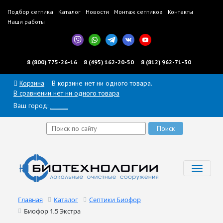
Подбор септика
Каталог
Новости
Монтаж септиков
Контакты
Наши работы
8 (800) 775-26-16
8 (495) 162-20-50
8 (812) 962-71-30
Корзина
В корзине нет ни одного товара.
В сравнении нет ни одного товара
Ваш город:
______
Toggl
navig
Главная
Каталог
Септики Биофор
Биофор 1,5 Экстра