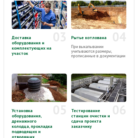
03
04
Доставка
Рытье котлована
оборудования и
При выкапывании
комплектующих на
учитываются размеры,
участок
прописанные в документации
05
06
Установка
Тестирование
оборудования,
станции очистки и
дренажного
сдача проекта
колодца, прокладка
заказчику
подводящих и
отводящих