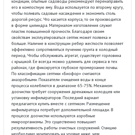
кондиции, опытные садоводы рекомендуют перенаправить
его в компостную яму. Вода используется по второму кругу,
чтобы поливать садовые насаждения и экономить столь
дорогой ресурс. Что касается корпуса, то он производится
в форме цилиндра. Материалом изготовления служит
пластик повышенной прочности. Благодаря своим
свойствам эксплуатироваться септик может полвека и
больше. Наличие в конструкции ребер жесткости позволяет
эффективно сопротивляться пучению грунта в холодный
период. Чтобы обслуживать агрегат, существует горловина
с крышкой. Ее всегда можно удлинить для сервиса в тех
районах, где фиксируется глубокое промерзание почвы.
По классификации септики «Биофор» считаются
анаэробными. Показатели очищения воды в конце
процесса колеблются в диапазоне 65-75%. Механизм
доочистки требует сооружения дренажных колодцев или
установку инфильтраторов. Последний вариант
предлагается купить вместе с септиком. Размещение
инфильтратора потребует дополнительной площади. В
процессе доочистки используются аэробные
микроорганизмы. Это существенно повышает
результативность работы очистных сооружений. Станцию
необходимо монтировать на уровне ниже, чем