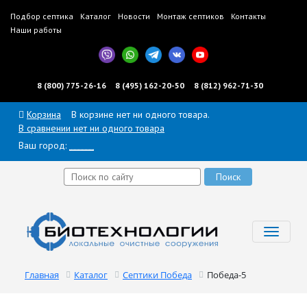
Подбор септика
Каталог
Новости
Монтаж септиков
Контакты
Наши работы
8 (800) 775-26-16
8 (495) 162-20-50
8 (812) 962-71-30
Корзина
В корзине нет ни одного товара.
В сравнении нет ни одного товара
Ваш город:
______
Toggl
navig
Главная
Каталог
Септики Победа
Победа-5