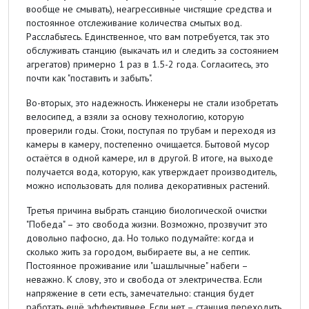
вообще не смывать), неагрессивные чистящие средства и
постоянное отслеживание количества смытых вод.
Расслабьтесь. Единственное, что вам потребуется, так это
обслуживать станцию (выкачать ил и следить за состоянием
агрегатов) примерно 1 раз в 1.5-2 года. Согласитесь, это
почти как "поставить и забыть".
Во-вторых, это надежность. Инженеры не стали изобретать
велосипед, а взяли за основу технологию, которую
проверили годы. Стоки, поступая по трубам и переходя из
камеры в камеру, постепенно очищается. Бытовой мусор
остаётся в одной камере, ил в другой. В итоге, на выходе
получается вода, которую, как утверждает производитель,
можно использовать для полива декоративных растений.
Третья причина выбрать станцию биологической очистки
"Победа" – это свобода жизни. Возможно, прозвучит это
довольно пафосно, да. Но только подумайте: когда и
сколько жить за городом, выбираете вы, а не септик.
Постоянное проживание или "шашлычные" набеги –
неважно. К слову, это и свобода от электричества. Если
напряжение в сети есть, замечательно: станция будет
работать ещё эффективнее. Если нет – станция переходить