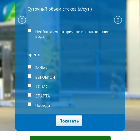
Суточный объем стоков (л/сут.)
Необходимо вторичное использование
воды
Бренд
Rodlex
ЕВРОБИОН
ТОПАС
СПАРТА
Победа
Евролос
Росток
КРОТ