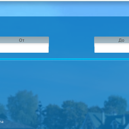
От
До
ma