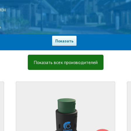
ИОН
А
а
с
Показать всех производителей
ОС