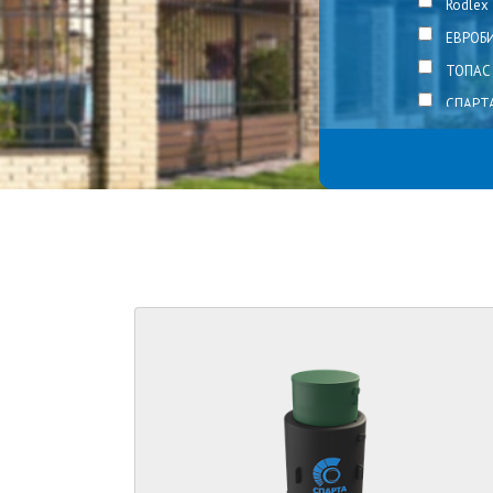
Rodlex
ЕВРОБ
ТОПАС
СПАРТ
Побед
Евроло
Росток
КРОТ
ЮБАС
ЮНИЛ