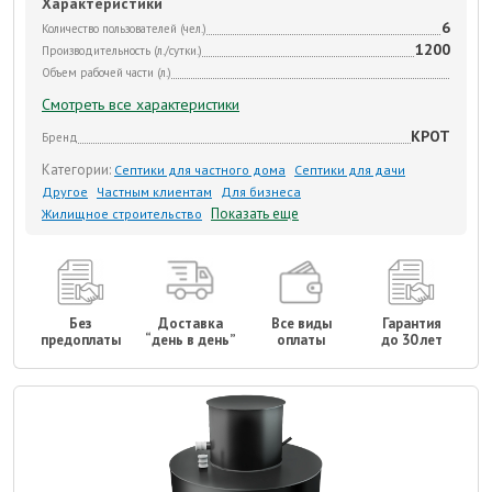
Характеристики
6
Количество пользователей (чел.)
1200
Производительность (л./сутки.)
Объем рабочей части (л.)
Смотреть все характеристики
КРОТ
Бренд
Категории:
Септики для частного дома
Септики для дачи
Другое
Частным клиентам
Для бизнеса
Показать еще
Жилищное строительство
Без
Доставка
Все виды
Гарантия
предоплаты
“день в день”
оплаты
до 30 лет