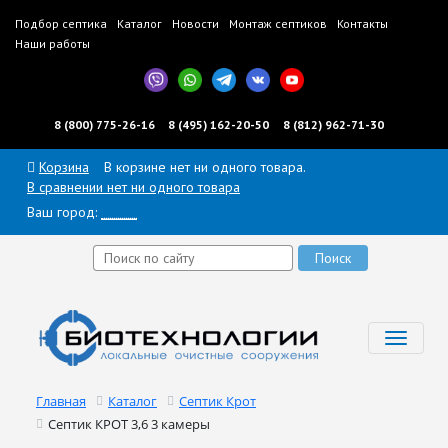
Подбор септика
Каталог
Новости
Монтаж септиков
Контакты
Наши работы
8 (800) 775-26-16
8 (495) 162-20-50
8 (812) 962-71-30
Корзина
В корзине нет ни одного товара.
В сравнении нет ни одного товара
Ваш город:
______
Toggl
navig
Главная
Каталог
Септик Крот
Септик КРОТ 3,6 3 камеры