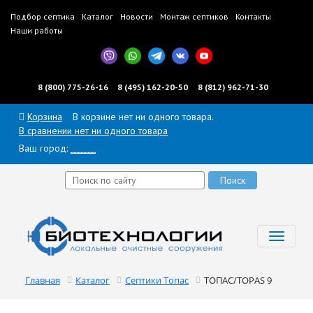
Подбор септика
Каталог
Новости
Монтаж септиков
Контакты
Наши работы
8 (800) 775-26-16
8 (495) 162-20-50
8 (812) 962-71-30
Корзина
В корзине нет ни одного товара.
В сравнении нет ни одного товара
Ваш город:
______
Toggl
navig
Главная
Каталог
Септики Топас
ТОПАС/TOPAS 9