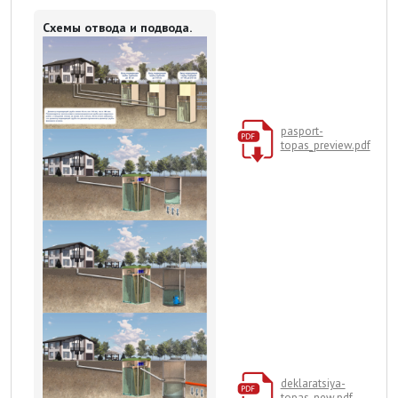
Схемы отвода и подвода.
pasport-
topas_preview.pdf
deklaratsiya-
topas-new.pdf