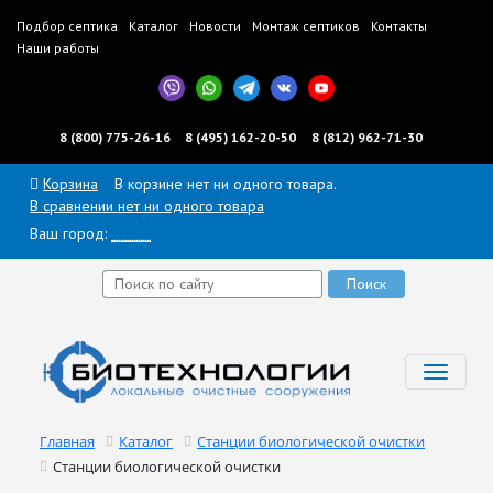
Подбор септика
Каталог
Новости
Монтаж септиков
Контакты
Наши работы
8 (800) 775-26-16
8 (495) 162-20-50
8 (812) 962-71-30
Корзина
В корзине нет ни одного товара.
В сравнении нет ни одного товара
Ваш город:
______
Toggl
navig
Главная
Каталог
Станции биологической очистки
Станции биологической очистки