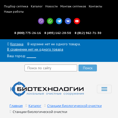
Подбор септика
Каталог
Новости
Монтаж септиков
Контакты
Наши работы
8 (800) 775-26-16
8 (495) 162-20-50
8 (812) 962-71-30
Корзина
В корзине нет ни одного товара.
В сравнении нет ни одного товара
Ваш город:
______
Toggl
navig
Главная
Каталог
Станции биологической очистки
Станции биологической очистки