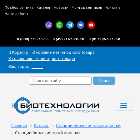
Подбор септика
Каталог
Новости
Монтаж септиков
Контакты
Наши работы
8 (800) 775-26-16
8 (495) 162-20-50
8 (812) 962-71-30
Корзина
В корзине нет ни одного товара.
В сравнении нет ни одного товара
Ваш город:
______
Toggl
navig
Главная
Каталог
Станции биологической очистки
Станции биологической очистки