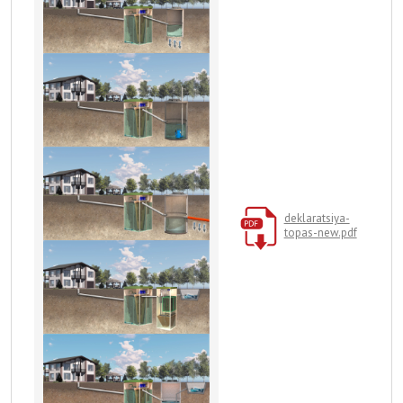
deklaratsiya-
topas-new.pdf