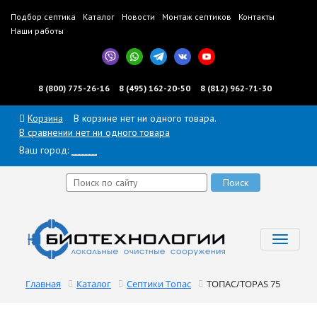
Подбор септика
Каталог
Новости
Монтаж септиков
Контакты
Наши работы
8 (800) 775-26-16
8 (495) 162-20-50
8 (812) 962-71-30
Корзина
В корзине нет ни одного товара.
В сравнении нет ни одного товара
Ваш город:
______
Toggl
navig
Главная
Каталог
Септики Топас
ТОПАС/TOPAS 75