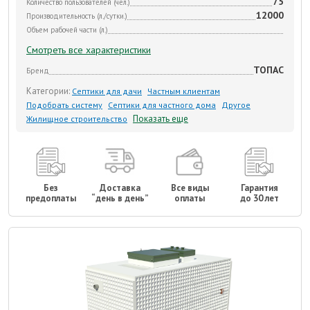
75
Количество пользователей (чел.)
12000
Производительность (л./сутки.)
Объем рабочей части (л.)
Смотреть все характеристики
ТОПАС
Бренд
Категории:
Септики для дачи
Частным клиентам
Подобрать систему
Септики для частного дома
Другое
Показать еще
Жилищное строительство
Без
Доставка
Все виды
Гарантия
предоплаты
“день в день”
оплаты
до 30 лет