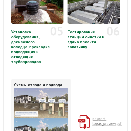
05
06
Установка
Тестирование
оборудования,
станции очистки и
дренажного
сдача проекта
колодца, прокладка
заказчику
подводящих и
отводящих
трубопроводов
Схемы отвода и подвода.
pasport-
topas_preview.pdf